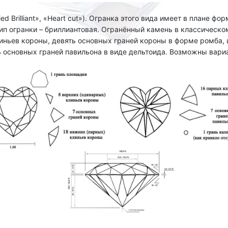
ed Brilliant», «Heart cut»). Огранка этого вида имеет в плане 
ип огранки – бриллиантовая. Огранённый камень в классическ
ньев короны, девять основных граней короны в форме ромба, 
 основных граней павильона в виде дельтоида. Возможны вари