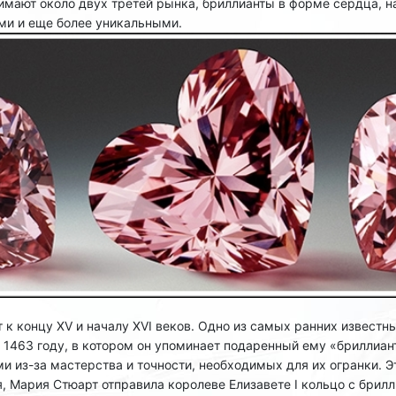
имают около двух третей рынка, бриллианты в форме сердца, н
ми и еще более уникальными.
 к концу XV и началу XVI веков. Одно из самых ранних извест
1463 году, в котором он упоминает подаренный ему «бриллиант
 из-за мастерства и точности, необходимых для их огранки. 
ся, Мария Стюарт отправила королеве Елизавете I кольцо с брил